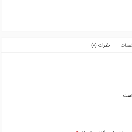
صات
نظرات (0)
است.