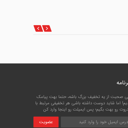
نامه
ی صحبت از یه تخفیف بزرگ باشه، حتما بهت پیامک
یم! اما شاید دوست داشته باشی هر تخفیفی مرتبط با
روت رو بهت بگیم؛ پس ایمیلت رو اینجا وارد کن
عضویت